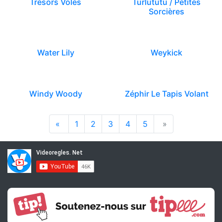
Trésors Volés
Turlututu / Petites
Sorcières
Water Lily
Weykick
Windy Woody
Zéphir Le Tapis Volant
«
1
2
3
4
5
»