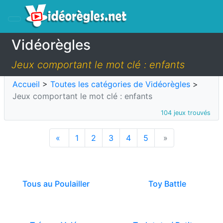
Vidéorègles
Jeux comportant le mot clé : enfants
Accueil
>
Toutes les catégories de Vidéorègles
>
Jeux comportant le mot clé : enfants
104 jeux trouvés
«
1
2
3
4
5
»
Tous au Poulailler
Toy Battle