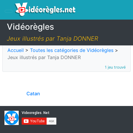
Vidéorègles
Jeux illustrés par Tanja DONNER
Accueil
>
Toutes les catégories de Vidéorègles
>
Jeux illustrés par Tanja DONNER
1 jeu trouvé
Catan