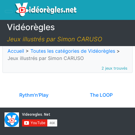
Vidéorègles
Jeux illustrés par Simon CARUSO
Accueil
>
Toutes les catégories de Vidéorègles
>
Jeux illustrés par Simon CARUSO
2 jeux trouvés
Rythm'n'Play
The LOOP