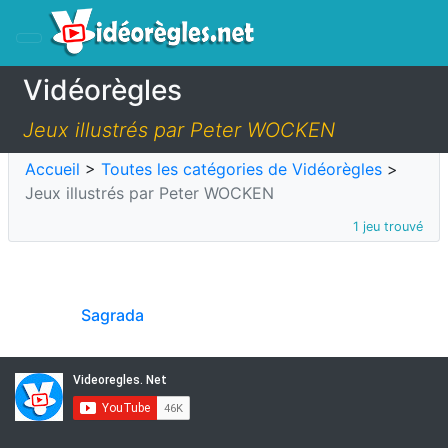
Vidéorègles
Jeux illustrés par Peter WOCKEN
Accueil
>
Toutes les catégories de Vidéorègles
>
Jeux illustrés par Peter WOCKEN
1 jeu trouvé
Sagrada