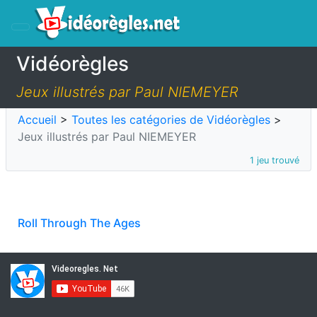
Vidéorègles
Jeux illustrés par Paul NIEMEYER
Accueil
>
Toutes les catégories de Vidéorègles
>
Jeux illustrés par Paul NIEMEYER
1 jeu trouvé
Roll Through The Ages