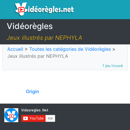
Vidéorègles
Jeux illustrés par NEPHYLA
Accueil
>
Toutes les catégories de Vidéorègles
>
Jeux illustrés par NEPHYLA
1 jeu trouvé
Origin