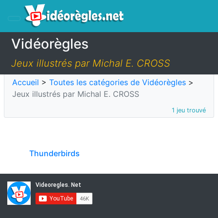
Vidéorègles
Jeux illustrés par Michal E. CROSS
Accueil
>
Toutes les catégories de Vidéorègles
>
Jeux illustrés par Michal E. CROSS
1 jeu trouvé
Thunderbirds