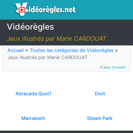
Vidéorègles
Jeux illustrés par Marie CARDOUAT
Accueil
>
Toutes les catégories de Vidéorègles
>
Jeux illustrés par Marie CARDOUAT
4 jeux trouvés
Abracada Quoi?
Dixit
Marrakech
Steam Park