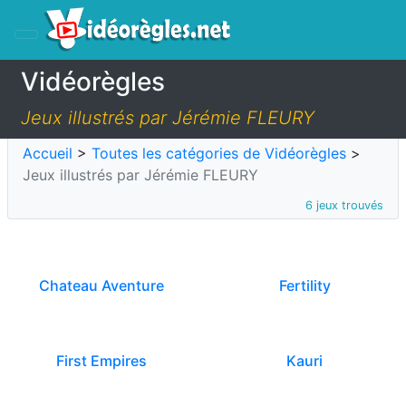
Vidéorègles
Jeux illustrés par Jérémie FLEURY
Accueil
>
Toutes les catégories de Vidéorègles
>
Jeux illustrés par Jérémie FLEURY
6 jeux trouvés
Chateau Aventure
Fertility
First Empires
Kauri