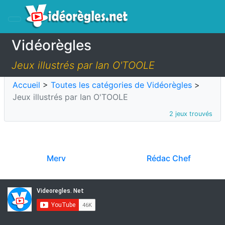
Vidéorègles
Jeux illustrés par Ian O'TOOLE
Accueil
>
Toutes les catégories de Vidéorègles
>
Jeux illustrés par Ian O'TOOLE
2 jeux trouvés
Merv
Rédac Chef