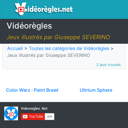
Vidéorègles
Jeux illustrés par Giuseppe SEVERINO
Accueil
>
Toutes les catégories de Vidéorègles
>
Jeux illustrés par Giuseppe SEVERINO
2 jeux trouvés
Color Warz : Paint Brawl
Ultrium Sphere