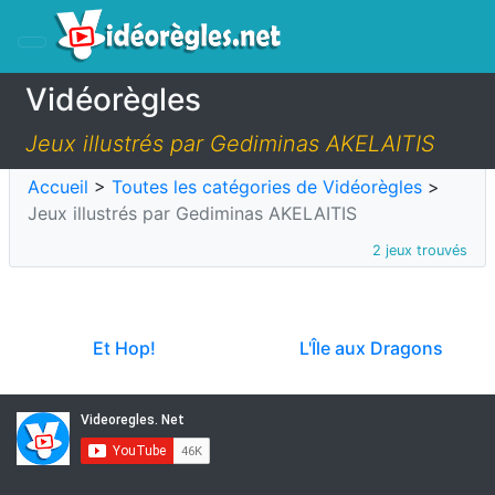
Vidéorègles
Jeux illustrés par Gediminas AKELAITIS
Accueil
>
Toutes les catégories de Vidéorègles
>
Jeux illustrés par Gediminas AKELAITIS
2 jeux trouvés
Et Hop!
L'Île aux Dragons