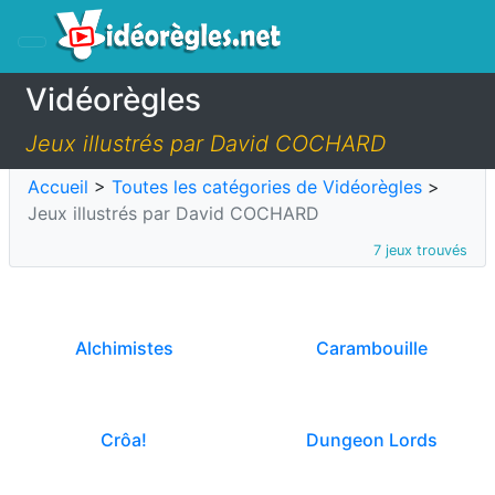
Vidéorègles
Jeux illustrés par David COCHARD
Accueil
>
Toutes les catégories de Vidéorègles
>
Jeux illustrés par David COCHARD
7 jeux trouvés
Alchimistes
Carambouille
Crôa!
Dungeon Lords