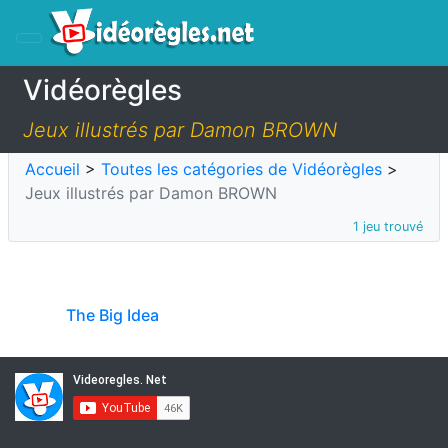
Vidéorègles
Jeux illustrés par Damon BROWN
Accueil
>
Toutes les catégories de Vidéorègles
>
Jeux illustrés par Damon BROWN
1 jeu trouvé
The Big Idea