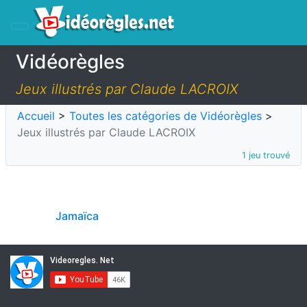
Vidéorègles
Jeux illustrés par Claude LACROIX
Accueil
>
Toutes les catégories de Vidéorègles
>
Jeux illustrés par Claude LACROIX
1 jeu trouvé
Jamaïca