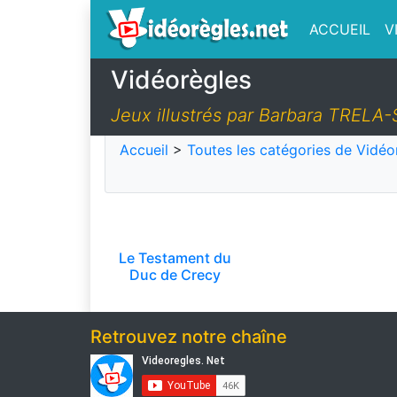
ACCUEIL
V
Vidéorègles
Jeux illustrés par Barbara TREL
Accueil
>
Toutes les catégories de Vidéo
Le Testament du
Duc de Crecy
Retrouvez notre chaîne