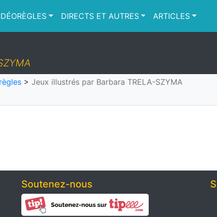
IDÉORÈGLES
DIRECTS ET AUTRES
ARTICLES
A-SZYMA
règles
>
Jeux illustrés par Barbara TRELA-SZYMA
Soutenez-nous
S