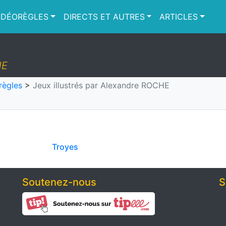
IDÉORÈGLES
DIRECTS ET AUTRES
ARTICLES
HE
règles
>
Jeux illustrés par Alexandre ROCHE
Troyes
Soutenez-nous
S