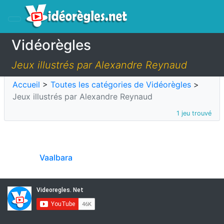
Vidéorègles
Jeux illustrés par Alexandre Reynaud
Accueil
>
Toutes les catégories de Vidéorègles
>
Jeux illustrés par Alexandre Reynaud
1 jeu trouvé
Vaalbara