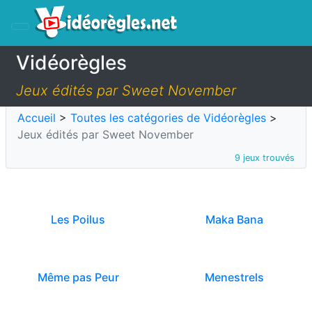
Vidéorègles
Jeux édités par Sweet November
Accueil
>
Toutes les catégories de Vidéorègles
>
Jeux édités par Sweet November
9 jeux trouvés
Les Poilus
Maka Bana
Même pas Peur
Menestrels