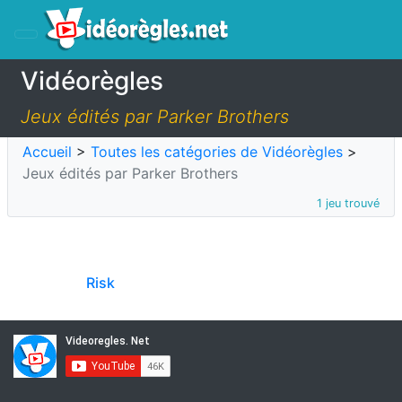
Vidéorègles
Jeux édités par Parker Brothers
Accueil
>
Toutes les catégories de Vidéorègles
>
Jeux édités par Parker Brothers
1 jeu trouvé
Risk