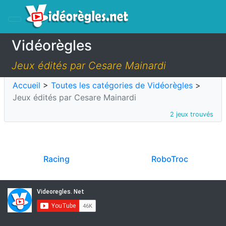
Vidéorègles
Jeux édités par Cesare Mainardi
Accueil
>
Toutes les catégories de Vidéorègles
>
Jeux édités par Cesare Mainardi
2 jeux trouvés
Racing
RoboTroc