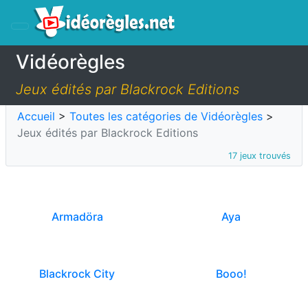
Vidéorègles
Jeux édités par Blackrock Editions
Accueil
>
Toutes les catégories de Vidéorègles
>
Jeux édités par Blackrock Editions
17 jeux trouvés
Armadöra
Aya
Blackrock City
Booo!