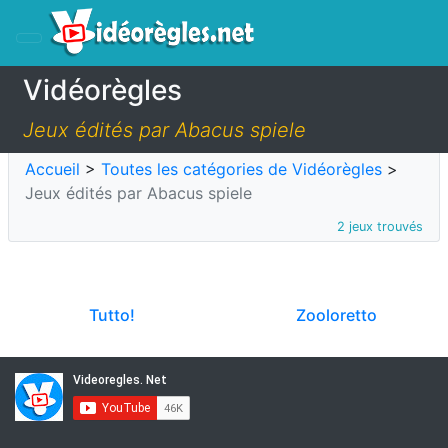
Vidéorègles
Jeux édités par Abacus spiele
Accueil
>
Toutes les catégories de Vidéorègles
>
Jeux édités par Abacus spiele
2 jeux trouvés
Tutto!
Zooloretto