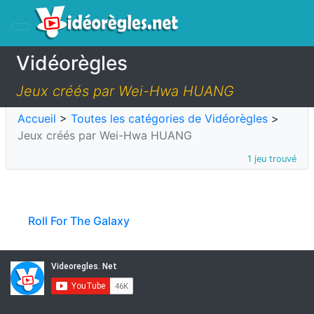
Vidéorègles
Jeux créés par Wei-Hwa HUANG
Accueil
>
Toutes les catégories de Vidéorègles
>
Jeux créés par Wei-Hwa HUANG
1 jeu trouvé
Roll For The Galaxy