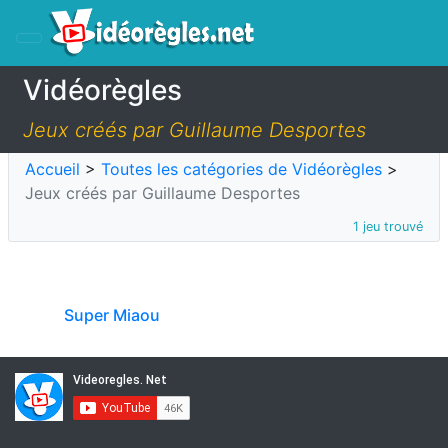
Vidéorègles
Jeux créés par Guillaume Desportes
Accueil
>
Toutes les catégories de Vidéorègles
>
Jeux créés par Guillaume Desportes
1 jeu trouvé
Super Miaou