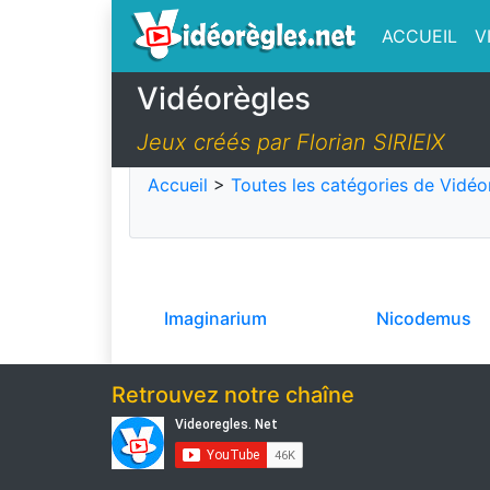
ACCUEIL
V
Vidéorègles
Jeux créés par Florian SIRIEIX
Accueil
>
Toutes les catégories de Vidéo
Imaginarium
Nicodemus
Retrouvez notre chaîne