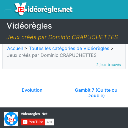
Vidéorègles
Jeux créés par Dominic CRAPUCHETTES
Accueil
>
Toutes les catégories de Vidéorègles
>
Jeux créés par Dominic CRAPUCHETTES
2 jeux trouvés
Evolution
Gambit 7 (Quitte ou
Double)