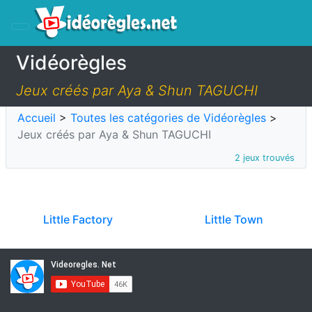
Vidéorègles
Jeux créés par Aya & Shun TAGUCHI
Accueil
>
Toutes les catégories de Vidéorègles
>
Jeux créés par Aya & Shun TAGUCHI
2 jeux trouvés
Little Factory
Little Town