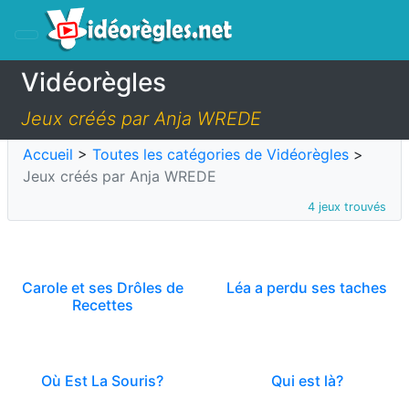
Vidéorègles
Jeux créés par Anja WREDE
Accueil
>
Toutes les catégories de Vidéorègles
>
Jeux créés par Anja WREDE
4 jeux trouvés
Carole et ses Drôles de
Léa a perdu ses taches
Recettes
Où Est La Souris?
Qui est là?