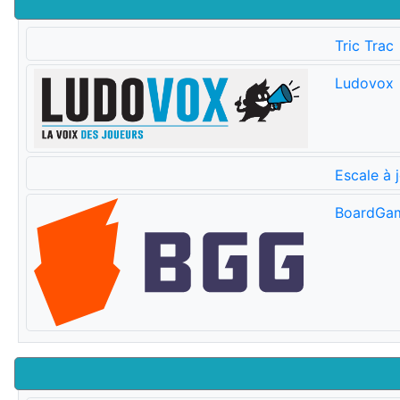
Tric Trac
Ludovox
Escale à 
BoardGa