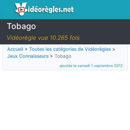
Tobago
Vidéorègle vue 10.265 fois
Accueil
>
Toutes les catégories de Vidéorègles
>
Jeux Connaisseurs
>
Tobago
ajoutée le samedi 1 septembre 2012