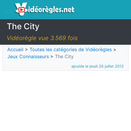
The City
Vidéorègle vue 3.569 fois
Accueil
>
Toutes les catégories de Vidéorègles
>
Jeux Connaisseurs
>
The City
ajoutée le jeudi 26 juillet 2012