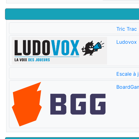
Tric Trac
Ludovox
Escale à 
BoardGa