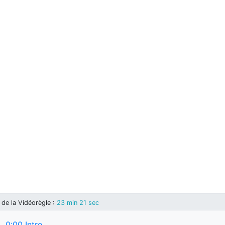
de la Vidéorègle
:
23 min 21 sec
0:00
Intro