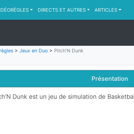
IDÉORÈGLES
DIRECTS ET AUTRES
ARTICLES
règles
>
Jeux en Duo
>
Pitch'N Dunk
Présentation
ch’N Dunk est un jeu de simulation de Basketbal