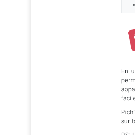
En u
perme
appa
faci
Pich’
sur 