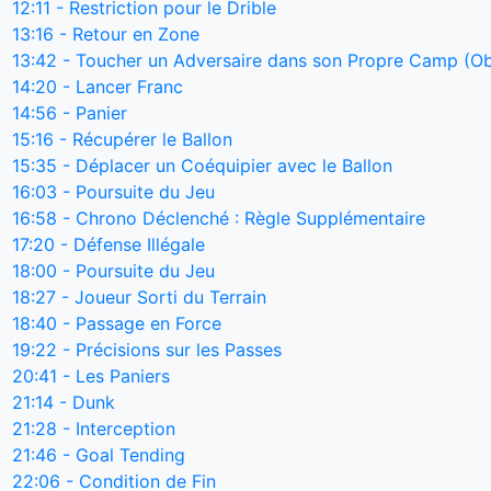
12:11
- Restriction pour le Drible
13:16
- Retour en Zone
13:42
- Toucher un Adversaire dans son Propre Camp (Ob
14:20
- Lancer Franc
14:56
- Panier
15:16
- Récupérer le Ballon
15:35
- Déplacer un Coéquipier avec le Ballon
16:03
- Poursuite du Jeu
16:58
- Chrono Déclenché : Règle Supplémentaire
17:20
- Défense Illégale
18:00
- Poursuite du Jeu
18:27
- Joueur Sorti du Terrain
18:40
- Passage en Force
19:22
- Précisions sur les Passes
20:41
- Les Paniers
21:14
- Dunk
21:28
- Interception
21:46
- Goal Tending
22:06
- Condition de Fin