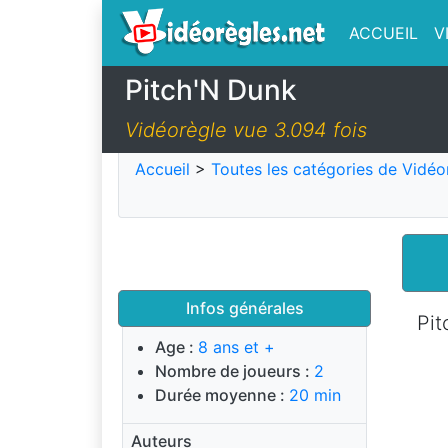
ACCUEIL
V
Pitch'N Dunk
Vidéorègle vue 3.094 fois
Accueil
>
Toutes les catégories de Vidéo
Infos générales
Pit
Age :
8 ans et +
Nombre de joueurs :
2
Durée moyenne :
20 min
Auteurs