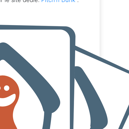
 le site dédié:
Pitch'n Dunk
.