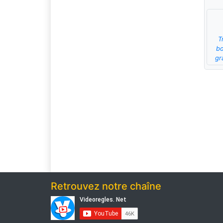
T
bo
gr
Retrouvez notre chaîne