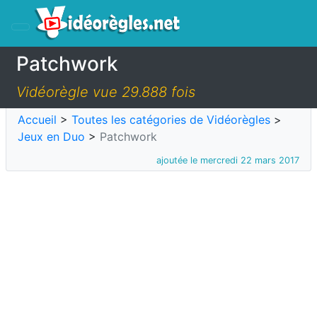
Patchwork
Vidéorègle vue 29.888 fois
Accueil
>
Toutes les catégories de Vidéorègles
>
Jeux en Duo
>
Patchwork
ajoutée le mercredi 22 mars 2017