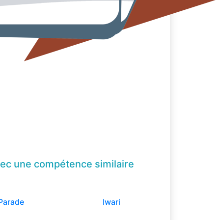
ec une compétence
similaire
Parade
Iwari