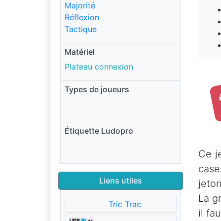
Majorité
Réflexion
Tactique
Matériel
Plateau connexion
Types de joueurs
Étiquette Ludopro
Ce j
case
Liens utiles
jeto
La g
Tric Trac
il fa