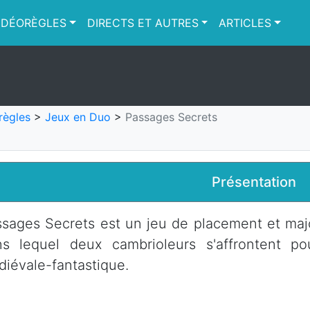
IDÉORÈGLES
DIRECTS ET AUTRES
ARTICLES
règles
>
Jeux en Duo
>
Passages Secrets
Présentation
sages Secrets est un jeu de placement et majo
s lequel deux cambrioleurs s'affrontent pou
iévale-fantastique.