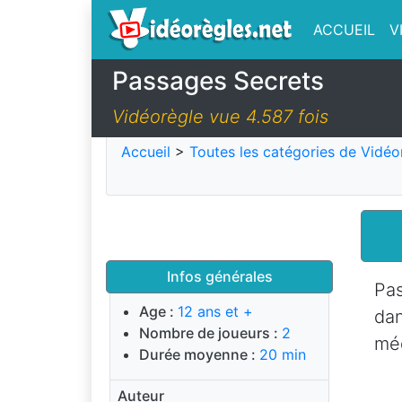
ACCUEIL
V
Passages Secrets
Vidéorègle vue 4.587 fois
Accueil
>
Toutes les catégories de Vidéo
Infos générales
Pas
Age :
12 ans et +
dan
Nombre de joueurs :
2
méd
Durée moyenne :
20 min
Auteur