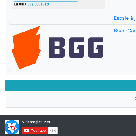
Escale à 
BoardGa