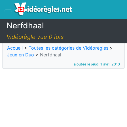
Nerfdhaal
Vidéorègle vue 0 fois
Accueil
>
Toutes les catégories de Vidéorègles
>
Jeux en Duo
>
Nerfdhaal
ajoutée le jeudi 1 avril 2010