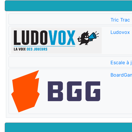
Tric Trac
Ludovox
Escale à 
BoardGa