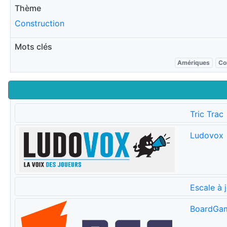
Thème
Construction
Mots clés
Amériques
Co
Tric Trac
Ludovox
Escale à 
BoardGa