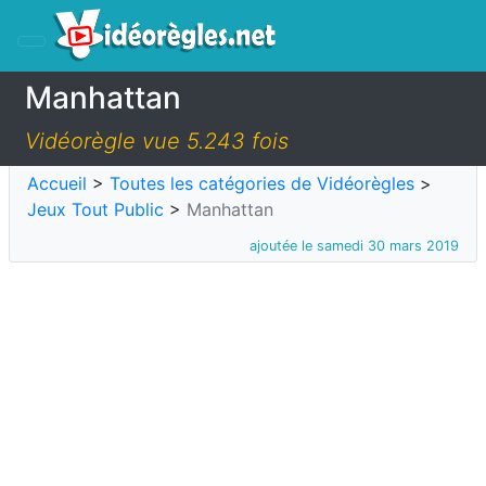
Manhattan
Vidéorègle vue 5.243 fois
Accueil
>
Toutes les catégories de Vidéorègles
>
Jeux Tout Public
>
Manhattan
ajoutée le samedi 30 mars 2019