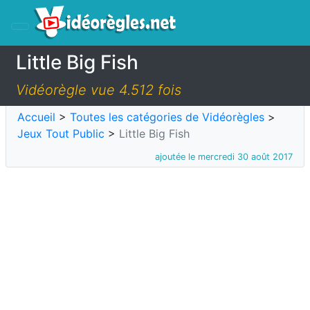
Little Big Fish
Vidéorègle vue 4.512 fois
Accueil
>
Toutes les catégories de Vidéorègles
>
Jeux Tout Public
>
Little Big Fish
ajoutée le mercredi 30 août 2017