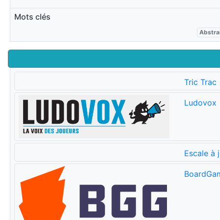
Mots clés
Abstra
Tric Trac
Ludovox
Escale à 
BoardGa