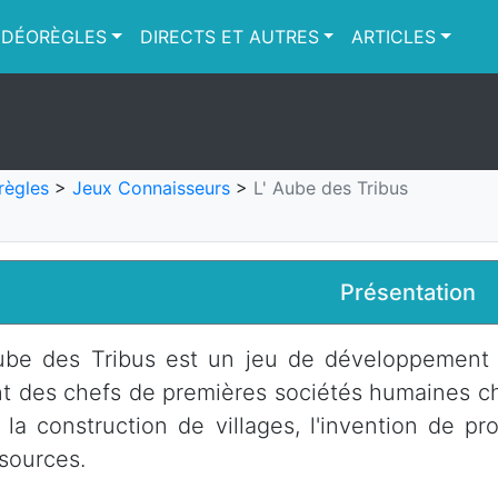
IDÉORÈGLES
DIRECTS ET AUTRES
ARTICLES
règles
>
Jeux Connaisseurs
>
L' Aube des Tribus
Présentation
ube des Tribus est un jeu de développement 
t des chefs de premières sociétés humaines ch
 la construction de villages, l'invention de p
sources.