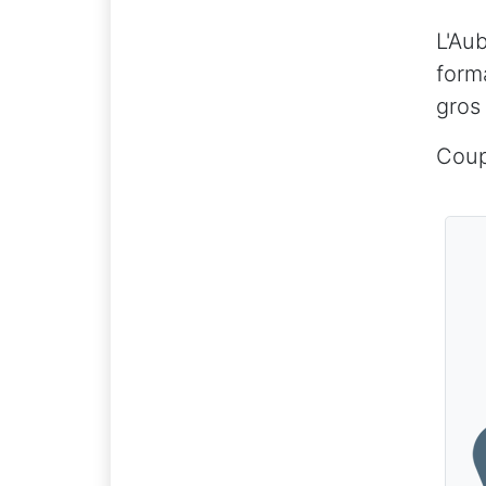
L'Au
form
gros
Coup