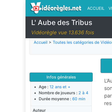
ACCUEIL
V
L' Aube des Tribus
Vidéorègle vue 13.636 fois
Accueil
>
Toutes les catégories de Vidéo
Infos générales
L'A
Age :
12 ans et +
son
Nombre de joueurs :
2 à 4
par
Durée moyenne :
60 min
res
Auteur