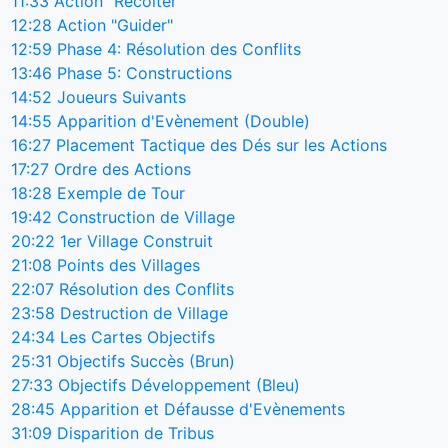
11:33
Action "Récolter"
12:28
Action "Guider"
12:59
Phase 4: Résolution des Conflits
13:46
Phase 5: Constructions
14:52
Joueurs Suivants
14:55
Apparition d'Evènement (Double)
16:27
Placement Tactique des Dés sur les Actions
17:27
Ordre des Actions
18:28
Exemple de Tour
19:42
Construction de Village
20:22
1er Village Construit
21:08
Points des Villages
22:07
Résolution des Conflits
23:58
Destruction de Village
24:34
Les Cartes Objectifs
25:31
Objectifs Succès (Brun)
27:33
Objectifs Développement (Bleu)
28:45
Apparition et Défausse d'Evènements
31:09
Disparition de Tribus