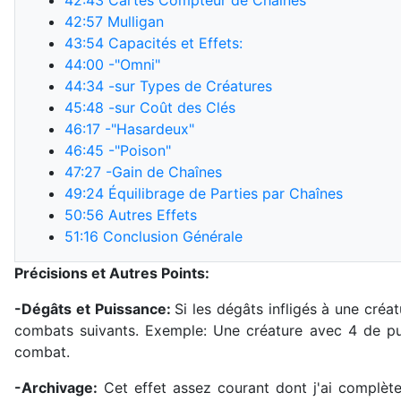
42:43
Cartes Compteur de Chaînes
42:57
Mulligan
43:54
Capacités et Effets:
44:00
-"Omni"
44:34
-sur Types de Créatures
45:48
-sur Coût des Clés
46:17
-"Hasardeux"
46:45
-"Poison"
47:27
-Gain de Chaînes
49:24
Équilibrage de Parties par Chaînes
50:56
Autres Effets
51:16
Conclusion Générale
Précisions et Autres Points:
-Dégâts et Puissance:
Si les dégâts infligés à une créat
combats suivants. Exemple: Une créature avec 4 de pu
combat.
-Archivage:
Cet effet assez courant dont j'ai complèt