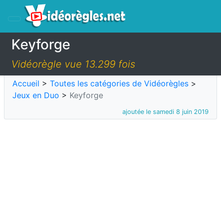
Keyforge
Vidéorègle vue 13.299 fois
Accueil
>
Toutes les catégories de Vidéorègles
>
Jeux en Duo
>
Keyforge
ajoutée le samedi 8 juin 2019