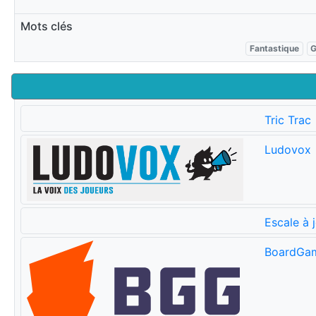
Mots clés
Fantastique
G
Tric Trac
Ludovox
Escale à 
BoardGa