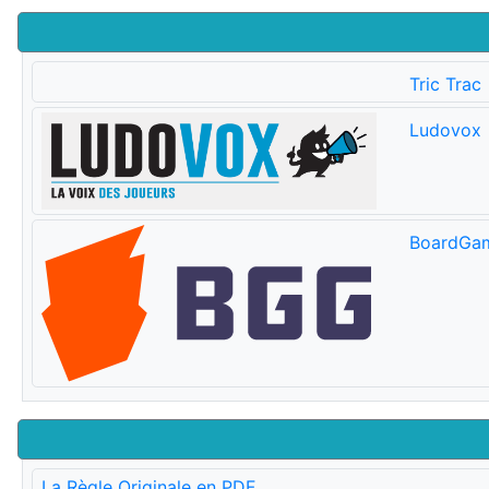
Tric Trac
Ludovox
BoardGa
La Règle Originale en PDF