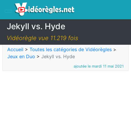
Jekyll vs. Hyde
Vidéorègle vue 11.219 fois
Accueil
>
Toutes les catégories de Vidéorègles
>
Jeux en Duo
>
Jekyll vs. Hyde
ajoutée le mardi 11 mai 2021