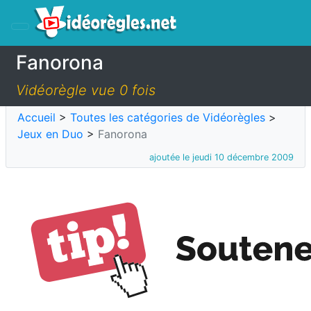
Fanorona
Vidéorègle vue 0 fois
Accueil
>
Toutes les catégories de Vidéorègles
>
Jeux en Duo
>
Fanorona
ajoutée le jeudi 10 décembre 2009