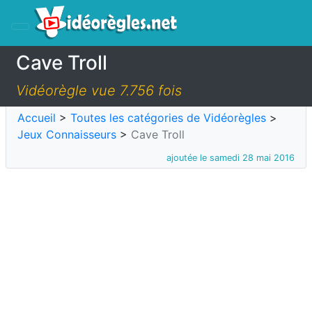
Cave Troll
Vidéorègle vue 7.756 fois
Accueil
>
Toutes les catégories de Vidéorègles
>
Jeux Connaisseurs
>
Cave Troll
ajoutée le samedi 28 mai 2016