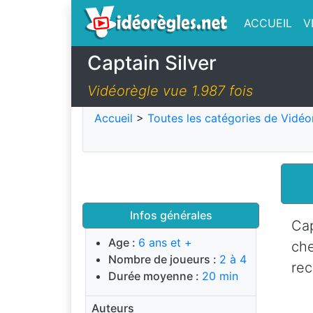
ACCUEIL
V
Captain Silver
Vidéorègle vue 1.987 fois
Accueil
>
Toutes les catégories de Vidéo
Infos générales
Cap
Age :
6 ans et +
ch
Nombre de joueurs :
2 à 4
rec
Durée moyenne :
20 min
Auteurs