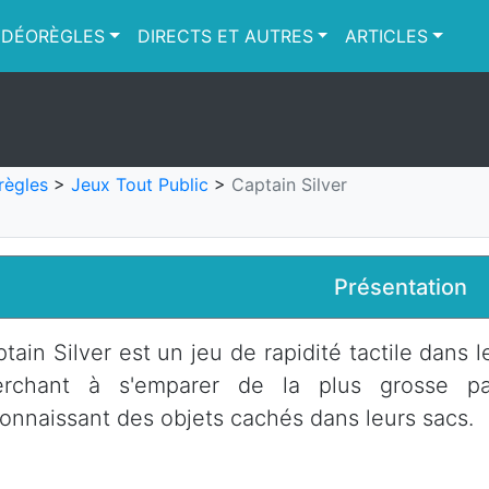
IDÉORÈGLES
DIRECTS ET AUTRES
ARTICLES
règles
>
Jeux Tout Public
>
Captain Silver
Présentation
tain Silver est un jeu de rapidité tactile dans 
erchant à s'emparer de la plus grosse pa
onnaissant des objets cachés dans leurs sacs.