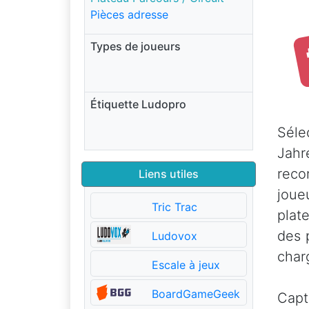
Pièces adresse
Types de joueurs
Étiquette Ludopro
Séle
Jah
reco
Liens utiles
joue
Tric Trac
plat
des 
Ludovox
char
Escale à jeux
BoardGameGeek
Capta