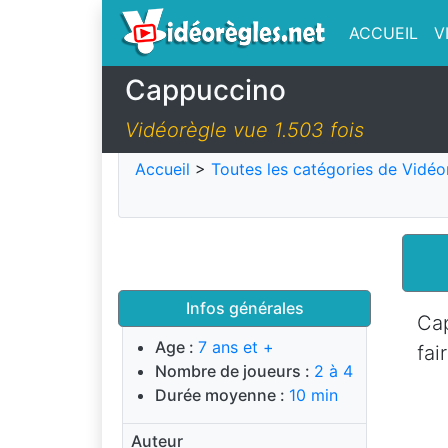
ACCUEIL
V
Cappuccino
Vidéorègle vue 1.503 fois
Accueil
>
Toutes les catégories de Vidéo
Infos générales
Cap
Age :
7 ans et +
fai
Nombre de joueurs :
2 à 4
Durée moyenne :
10 min
Auteur