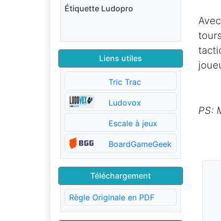
Étiquette Ludopro
Avec
tour
tact
Liens utiles
joueu
Tric Trac
Ludovox
PS: 
Escale à jeux
BoardGameGeek
Téléchargement
Règle Originale en PDF