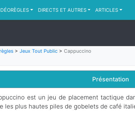
IDÉORÈGLES
DIRECTS ET AUTRES
ARTICLES
règles
>
Jeux Tout Public
>
Cappuccino
Présentation
puccino est un jeu de placement tactique dan
re les plus hautes piles de gobelets de café itali