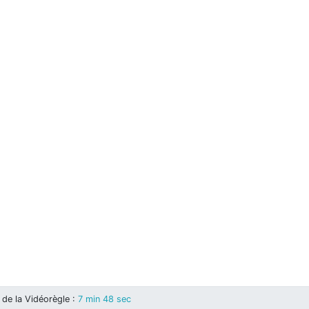
de la Vidéorègle
:
7 min 48 sec