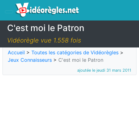
C'est moi le Patron
Vidéorègle vue 1.558 fois
Accueil
>
Toutes les catégories de Vidéorègles
>
Jeux Connaisseurs
>
C'est moi le Patron
ajoutée le jeudi 31 mars 2011