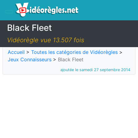
Black Fleet
Vidéorègle vue 13.507 fois
Accueil
>
Toutes les catégories de Vidéorègles
>
Jeux Connaisseurs
>
Black Fleet
ajoutée le samedi 27 septembre 2014