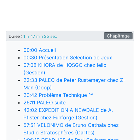
Chapitrage
Durée
:
1 h 47 min 25 sec
00:00
Accueil
00:30
Présentation Sélection de Jeux
07:08
KHORA de HQSGC chez Iello
(Gestion)
22:33
PALEO de Peter Rustemeyer chez Z-
Man (Coop)
23:42
Problème Technique ^^
26:11
PALEO suite
42:02
EXPEDITION A NEWDALE de A.
Pfister chez Funforge (Gestion)
57:51
VELONIMO de Bruno Cathala chez
Studio Stratosphères (Cartes)
1:06:19
DEADLIES de Paul Saxberg chez