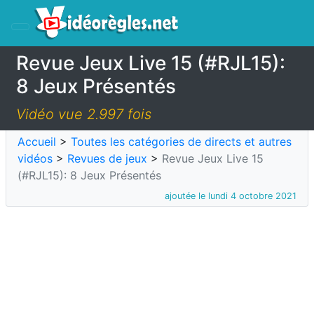
Revue Jeux Live 15 (#RJL15):
8 Jeux Présentés
Vidéo vue 2.997 fois
Accueil
>
Toutes les catégories de directs et autres
vidéos
>
Revues de jeux
>
Revue Jeux Live 15
(#RJL15): 8 Jeux Présentés
ajoutée le lundi 4 octobre 2021