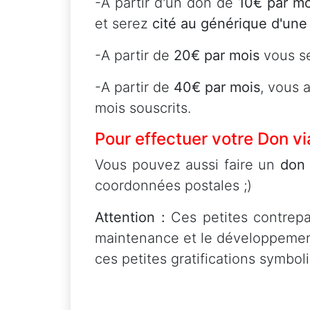
-A partir d'un don de
10€ par m
et serez
cité au générique d'une
-A partir de
20€ par mois
vous s
-A partir de
40€ par mois
, vous 
mois souscrits.
Pour effectuer votre Don v
Vous pouvez aussi faire un
don
coordonnées postales ;)
Attention :
Ces petites contrepa
maintenance et le développement
ces petites gratifications symboli