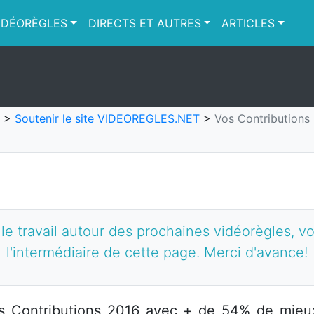
IDÉORÈGLES
DIRECTS ET AUTRES
ARTICLES
>
Soutenir le site VIDEOREGLES.NET
>
Vos Contributions
 le travail autour des prochaines vidéorègles, v
l'intermédiaire de cette page. Merci d'avance!
s Contributions 2016
avec + de 54% de mieux 