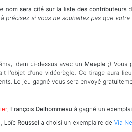
re
nom sera cité sur la liste des contributeurs
d
à précisez si vous ne souhaitez pas que votre N
inéma, idem ci-dessus avec un
Meeple
;) Vous p
it l'objet d'une vidéorègle. Ce tirage aura lieu
ents. Le jeu gagné vous sera envoyé gratuiteme
ier
,
François Delhommeau
à gagné un exemplair
l
,
Loïc Roussel
a choisi un exemplaire de
Via N