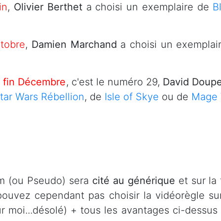
in
,
Olivier Berthet
a choisi un exemplaire de
B
ctobre
,
Damien Marchand
a choisi un exempla
e
fin Décembre
, c'est le numéro 29,
David Doup
tar Wars Rébellion
, de
Isle of Skye
ou de
Mage 
om (ou Pseudo) sera
cité au générique
et sur la
ouvez cependant pas choisir la vidéorègle sur
r moi...désolé) + tous les avantages ci-dessus