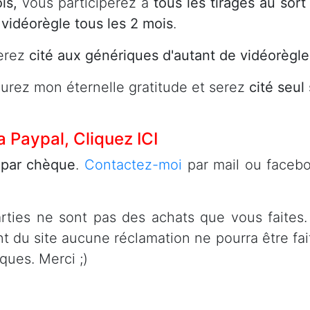
ois,
vous participerez à
tous les tirages au sort
 vidéorègle tous les 2 mois
.
erez
cité aux génériques d'autant de vidéorègle
aurez mon éternelle gratitude et serez
cité seul
ia Paypal,
Cliquez ICI
 par chèque
.
Contactez-moi
par mail ou faceb
rties ne sont pas des achats que vous faites.
 du site aucune réclamation ne pourra être fait
ques. Merci ;)