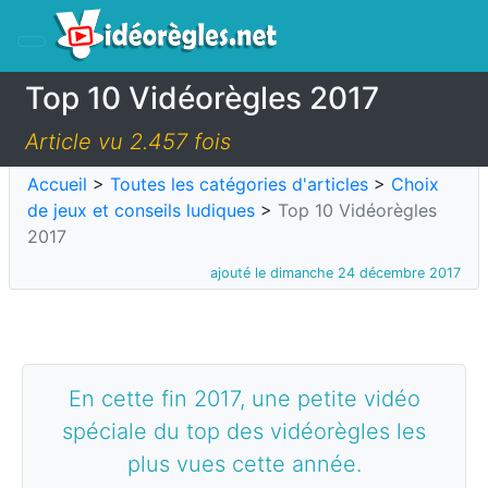
Top 10 Vidéorègles 2017
Article vu 2.457 fois
Accueil
>
Toutes les catégories d'articles
>
Choix
de jeux et conseils ludiques
>
Top 10 Vidéorègles
2017
ajouté le dimanche 24 décembre 2017
En cette fin 2017, une petite vidéo
spéciale du top des vidéorègles les
plus vues cette année.